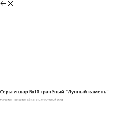
Серьги шар №16 гранёный "Лунный камень"
Материал: Прессованный камень, бижутерный сплав