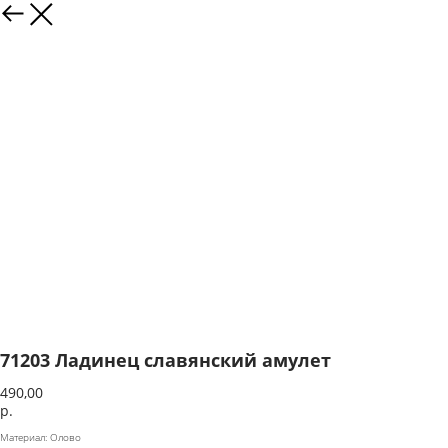
71203 Ладинец славянский амулет
490,00
р.
Материал: Олово