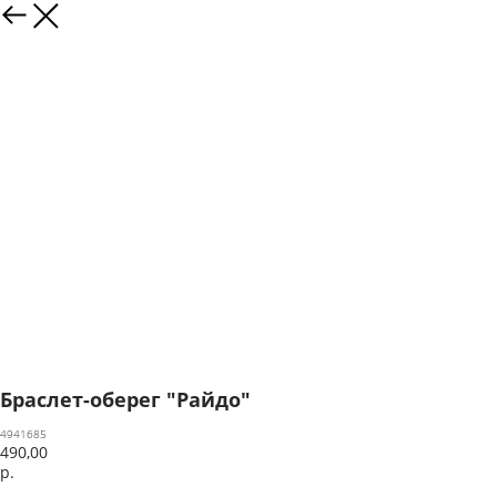
Браслет-оберег "Райдо"
4941685
490,00
р.