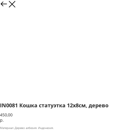
IN0081 Кошка статуэтка 12х8см, дерево
450,00
р.
Материал: Дерево албезия. Индонезия.