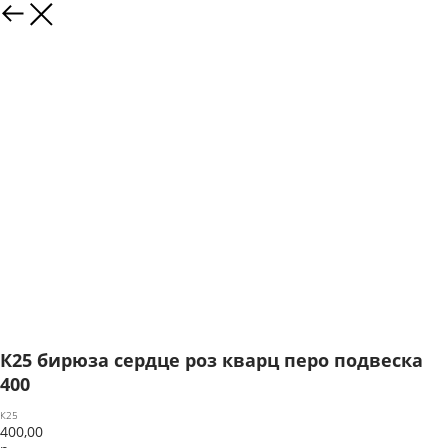
К25 бирюза сердце роз кварц перо подвеска
400
К25
400,00