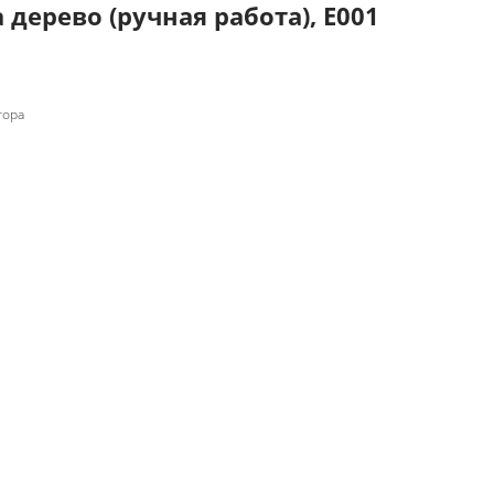
 дерево (ручная работа), Е001
гора