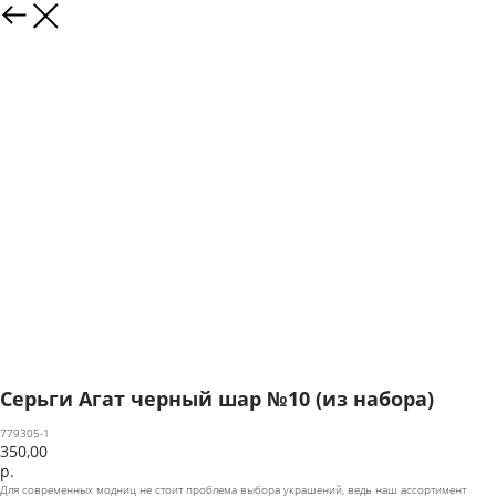
Серьги Агат черный шар №10 (из набора)
779305-1
350,00
р.
Для современных модниц не стоит проблема выбора украшений, ведь наш ассортимент